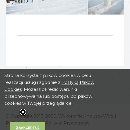
Strona korzysta z plików cookies w celu
realizacji usług i zgodnie z
Polityką Plików
Cookies
. Możesz określić warunki
przechowywania lub dostępu do plików
cookies w Twojej przeglądarce.
© Copyright 2013-2026. Wykonanie:
IndustryWeb
|
Polityka Cookies
|
Polityka Prywatności
ZAAKCEPTUJ