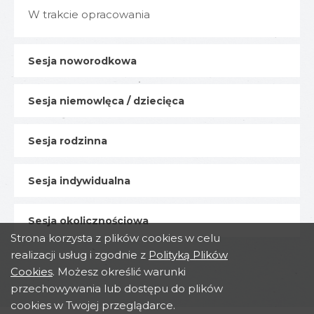
W trakcie opracowania
Sesja noworodkowa
Sesja niemowlęca / dziecięca
Sesja rodzinna
Sesja indywidualna
Sesja okolicznościowa
Strona korzysta z plików cookies w celu
realizacji usług i zgodnie z
Polityką Plików
Cookies
. Możesz określić warunki
przechowywania lub dostępu do plików
cookies w Twojej przeglądarce.