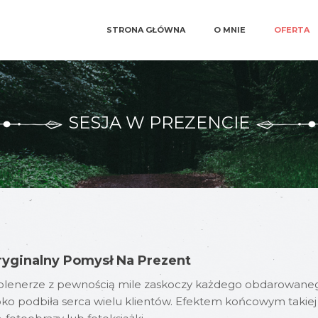
STRONA GŁÓWNA
O MNIE
OFERTA
SESJA W PREZENCIE
Oryginalny Pomysł Na Prezent
 plenerze z pewnością mile zaskoczy każdego obdarowanego 
 podbiła serca wielu klientów. Efektem końcowym takiej ses