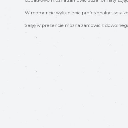
dodatkowo można zamówić duże formaty zdjęć, f
W momencie wykupienia profesjonalnej sesji zd
Sesję w prezencie można zamówić z dowolnego 