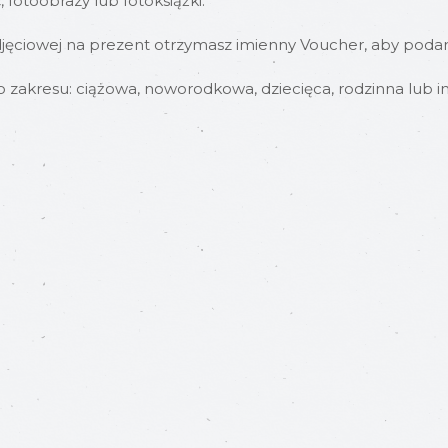
otoobrazy lub fotoksiążki.
jęciowej na prezent otrzymasz imienny Voucher, aby podaro
zakresu: ciążowa, noworodkowa, dziecięca, rodzinna lub i