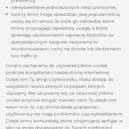
preferencji,
niewyświetlanie jednorazowych treści ponownie,
twórcy stron mogą sprawdzać, jaką popularnością
cieszy się ich serwis, ile osób go odwiedza, które
strony przyciągają największą uwagę, a które
sprawiają użytkownikom najwięcej kłopotów (w
specjalistycznym żargonie nazywamy to
monitorowaniem ruchu na stronie lub śledzeniem
tzw. trafficu).
Gorąco zachęcamy do używania plików cookie
podczas korzystania z naszej strony internetowj.
Dzięki nim Ty, drogi Użytkowniku, masz dostęp do
wszystkich nowoczesnych rozwiązań, których
używamy. Nie ukrywamy też, że obecność plików
cookie przynosi korzyść również nam. To dzięki nim
wiem m.in. to, czy strona działa poprawnie i
użytkownicy nie mają problemów z jej wyświetlaniem.
Dzięki temu komunikaty, które otrzymujesz serfując w
sieci są lepiej dopasowane do Twoich preferencji.