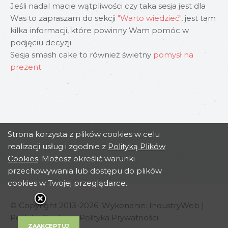
Jeśli nadal macie wątpliwości czy taka sesja jest dla
Was to zapraszam do sekcji
"Warto wiedzieć"
, jest tam
kilka informacji, które powinny Wam pomóc w
podjęciu decyzji.
Sesja smash cake to również świetny
pomysł na
prezent
.
Strona korzysta z plików cookies w celu
realizacji usług i zgodnie z
Polityką Plików
Cookies
. Możesz określić warunki
przechowywania lub dostępu do plików
cookies w Twojej przeglądarce.
© Copyright 2013-2026. Wykonanie:
IndustryWeb
|
Polityka Cookies
|
Polityka Prywatności
ZAAKCEPTUJ